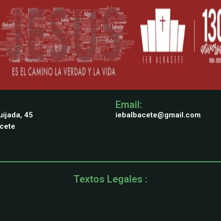
Email:
ijada, 45
iebalbacete@gmail.com
acete
Textos Legales :