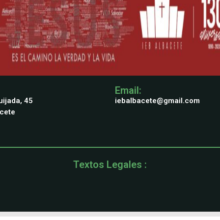
Email:
ijada, 45
iebalbacete@gmail.com
acete
Textos Legales :