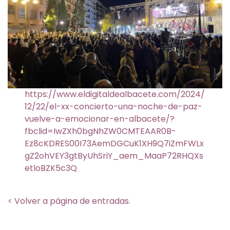
https://www.eldigitaldealbacete.com/2024/
12/22/el-xx-concierto-una-noche-de-paz-
vuelve-a-emocionar-en-albacete/?
fbclid=IwZXh0bgNhZW0CMTEAAR0B-
Ez8cKDRES00I73AemDGCuK1XH9Q7iZmFWLx
gZ2ohVEY3gtByUhSriY_aem_MaaP72RHQXs
etloBZK5c3Q
< Volver a página de entradas.