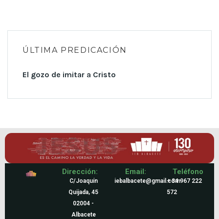
ÚLTIMA PREDICACIÓN
El gozo de imitar a Cristo
Dirección:
Email:
Teléfono
C/Joaquín
iebalbacete@gmail.com
+ 34 967 222
Quijada, 45
572
02004 -
Albacete