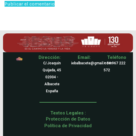
Dirección:
Email:
Teléfono
C/Joaquín
iebalbacete@gmail.com
+ 34 967 222
Quijada, 45
572
02004 -
Albacete
España
Textos Legales :
Protección de Datos
Política de Privacidad