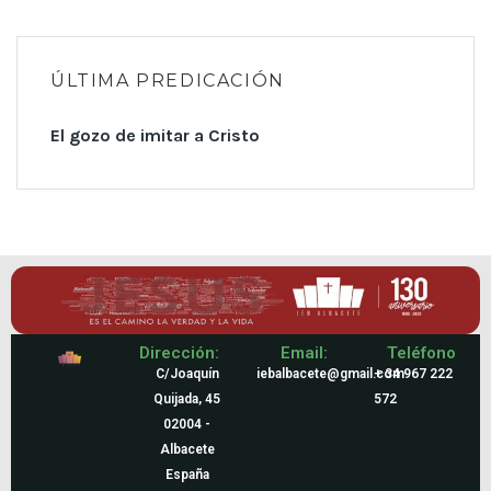
ÚLTIMA PREDICACIÓN
El gozo de imitar a Cristo
Dirección:
Email:
Teléfono
C/Joaquín
iebalbacete@gmail.com
+ 34 967 222
Quijada, 45
572
02004 -
Albacete
España