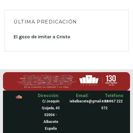
ÚLTIMA PREDICACIÓN
El gozo de imitar a Cristo
Dirección:
Email:
Teléfono
C/Joaquín
iebalbacete@gmail.com
+ 34 967 222
Quijada, 45
572
02004 -
Albacete
España