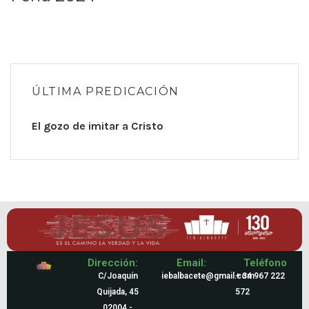
ÚLTIMA PREDICACIÓN
El gozo de imitar a Cristo
Dirección:
Email:
Teléfono
C/Joaquín
iebalbacete@gmail.com
+ 34 967 222
Quijada, 45
572
02004 -