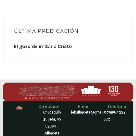
ÚLTIMA PREDICACIÓN
El gozo de imitar a Cristo
Dirección:
Email:
Teléfono
C/Joaquín
iebalbacete@gmail.com
+ 34 967 222
Quijada, 45
572
02004 -
Albacete