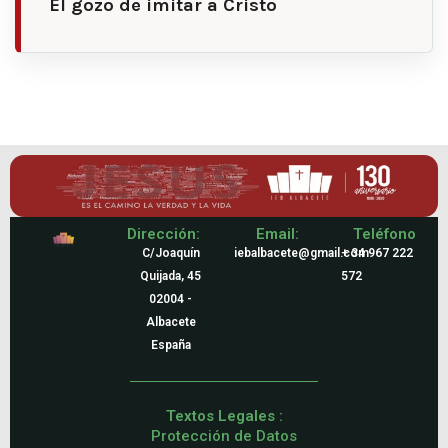
El gozo de imitar a Cristo
Dirección:
Email:
Teléfono
C/Joaquín
iebalbacete@gmail.com
+ 34 967 222
Quijada, 45
572
02004 -
Albacete
España
Textos Legales :
Protección de Datos