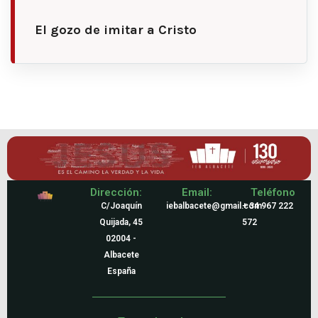
El gozo de imitar a Cristo
Dirección:
Email:
Teléfono
C/Joaquín
iebalbacete@gmail.com
+ 34 967 222
Quijada, 45
572
02004 -
Albacete
España