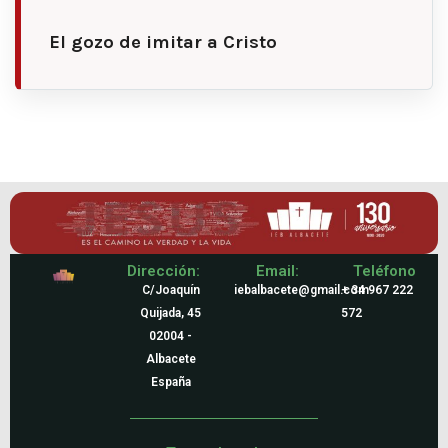
El gozo de imitar a Cristo
Dirección:
Email:
Teléfono
C/Joaquín
iebalbacete@gmail.com
+ 34 967 222
Quijada, 45
572
02004 -
Albacete
España