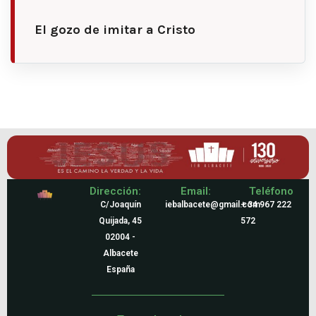
El gozo de imitar a Cristo
Dirección:
Email:
Teléfono
C/Joaquín
iebalbacete@gmail.com
+ 34 967 222
Quijada, 45
572
02004 -
Albacete
España