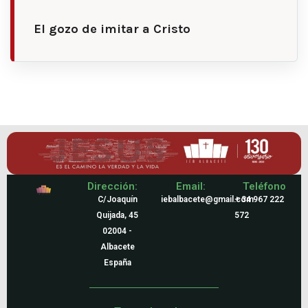
El gozo de imitar a Cristo
Dirección:
Email:
Teléfono
C/Joaquín
iebalbacete@gmail.com
+ 34 967 222
Quijada, 45
572
02004 -
Albacete
España