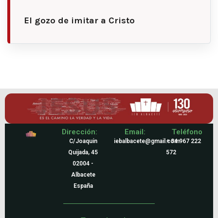
El gozo de imitar a Cristo
Dirección:
Email:
Teléfono
C/Joaquín
iebalbacete@gmail.com
+ 34 967 222
Quijada, 45
572
02004 -
Albacete
España