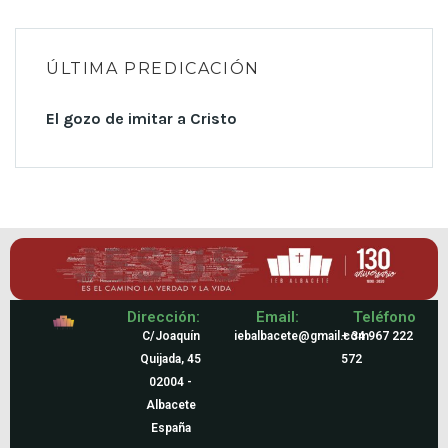
ÚLTIMA PREDICACIÓN
El gozo de imitar a Cristo
Dirección:
Email:
Teléfono
C/Joaquín
iebalbacete@gmail.com
+ 34 967 222
Quijada, 45
572
02004 -
Albacete
España