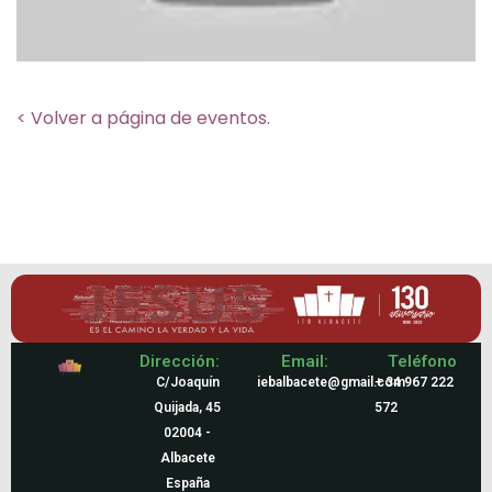
< Volver a página de eventos.
Dirección:
Email:
Teléfono
C/Joaquín
iebalbacete@gmail.com
+ 34 967 222
Quijada, 45
572
02004 -
Albacete
España